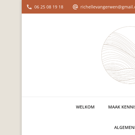
06 25 08 19 18
richellevangerwen@gmail
WELKOM
MAAK KENNIS
ALGEMEN