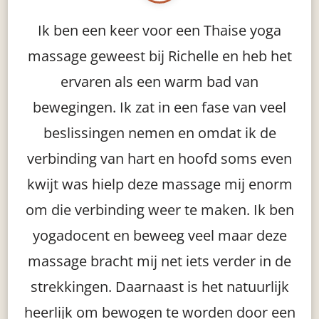
Ik ben een keer voor een Thaise yoga
R
rf
massage geweest bij Richelle en heb het
m
eel
ervaren als een warm bad van
wo
t
bewegingen. Ik zat in een fase van veel
je
aar
beslissingen nemen en omdat ik de
h
ht
verbinding van hart en hoofd soms even
ger
kwijt was hielp deze massage mij enorm
ijf
om die verbinding weer te maken. Ik ben
yogadocent en beweeg veel maar deze
.
massage bracht mij net iets verder in de
strekkingen. Daarnaast is het natuurlijk
heerlijk om bewogen te worden door een