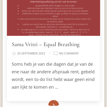
Sama Vritti – Equal Breathing
ON
29 SEPTEMBER 2022
NO COMMENT
SAMA
Soms heb je van die dagen dat je van de
VRITTI
–
ene naar de andere afspraak rent, gebeld
EQUAL
BREATHING
wordt, een to-do list hebt waar geen eind
aan lijkt te komen en …