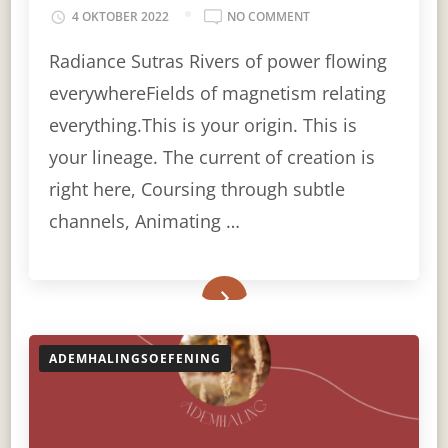
ON
4 OKTOBER 2022
NO COMMENT
RADIANCE
Radiance Sutras Rivers of power flowing
SUTRAS
everywhereFields of magnetism relating
everything.This is your origin. This is
your lineage. The current of creation is
right here, Coursing through subtle
channels, Animating …
ADEMHALINGSOEFENING