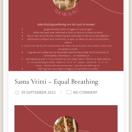
Sama Vritti – Equal Breathing
ON
29 SEPTEMBER 2022
NO COMMENT
SAMA
VRITTI
–
EQUAL
BREATHING